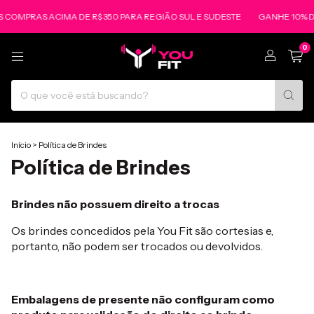
 COMPRAS ACIMA DE R$ 350 PARA REGIÃO SUL E SUDESTE
GANHE 10% D
0
Início
>
Política de Brindes
Política de Brindes
Brindes não possuem direito a trocas
Os brindes concedidos pela You Fit são cortesias e,
portanto, não podem ser trocados ou devolvidos.
Embalagens de presente não configuram como