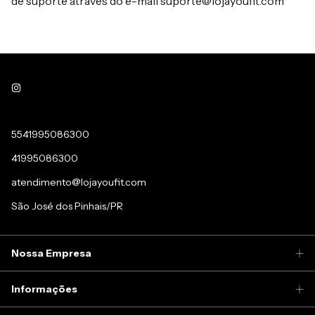
de suporte através do e-mail
suporte@lojayoufit.com
5541995086300
41995086300
atendimento@lojayoufit.com
São José dos Pinhais/PR
Nossa Empresa
Informações