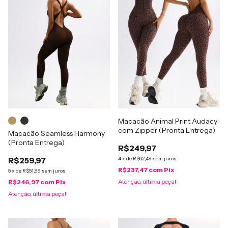
Macacão Animal Print Audacy
com Zipper (Pronta Entrega)
Macacão Seamless Harmony
(Pronta Entrega)
R$249,97
R$259,97
4
x
de
R$62,49
sem juros
R$237,47
com
Pix
5
x
de
R$51,99
sem juros
Atenção, última peça!
R$246,97
com
Pix
Atenção, última peça!