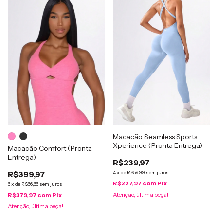
Macacão Seamless Sports
Xperience (Pronta Entrega)
Macacão Comfort (Pronta
Entrega)
R$239,97
R$399,97
4
x
de
R$59,99
sem juros
R$227,97
com
Pix
6
x
de
R$66,66
sem juros
Atenção, última peça!
R$379,97
com
Pix
Atenção, última peça!