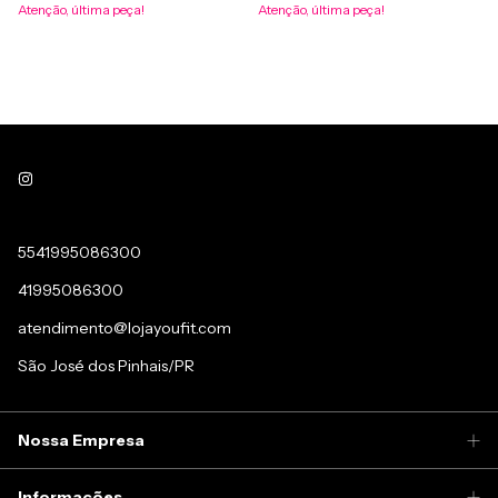
Atenção, última peça!
Atenção, última peça!
5541995086300
41995086300
atendimento@lojayoufit.com
São José dos Pinhais/PR
Nossa Empresa
Informações