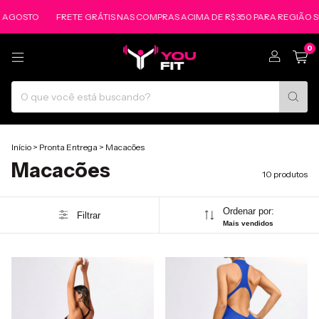
TO
FRETE GRÁTIS NAS COMPRAS ACIMA DE R$ 350 PARA REGIÃO SUL E S
0
Início
>
Pronta Entrega
>
Macacões
Macacões
10 produtos
Ordenar por:
Filtrar
Mais vendidos