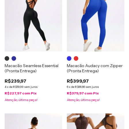
Macacão Seamless Essential
Macacão Audacy com Zipper
(Pronta Entrega)
(Pronta Entrega)
R$239,97
R$399,97
4
x
de
R$59,99
sem juros
6
x
de
R$66,66
sem juros
R$227,97
com
Pix
R$379,97
com
Pix
Atenção, última peça!
Atenção, última peça!