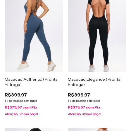
Macacão Authentic (Pronta
Macacão Elegance (Pronta
Entrega)
Entrega)
R$399,97
R$399,97
6
x
de
R$66,66
sem juros
6
x
de
R$66,66
sem juros
R$379,97
com
Pix
R$379,97
com
Pix
Atenção, última peça!
Atenção, última peça!