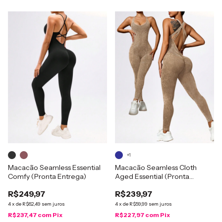
+1
Macacão Seamless Essential
Macacão Seamless Cloth
Comfy (Pronta Entrega)
Aged Essential (Pronta
Entrega)
R$249,97
R$239,97
4
x
de
R$62,49
sem juros
4
x
de
R$59,99
sem juros
R$237,47
com
Pix
R$227,97
com
Pix