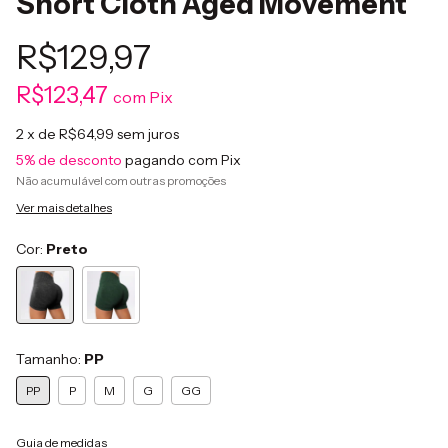
Short Cloth Aged Movement
R$129,97
R$123,47
com
Pix
2
x de
R$64,99
sem juros
5% de desconto
pagando com Pix
Não acumulável com outras promoções
Ver mais detalhes
Cor:
Preto
Tamanho:
PP
PP
P
M
G
GG
Guia de medidas