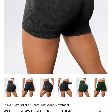
Início
>
Best Sellers
>
Short Cloth Aged Movement