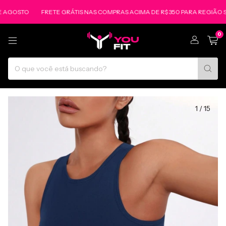
STO
FRETE GRÁTIS NAS COMPRAS ACIMA DE R$ 350 PARA REGIÃO SUL E 
0
1
/
15