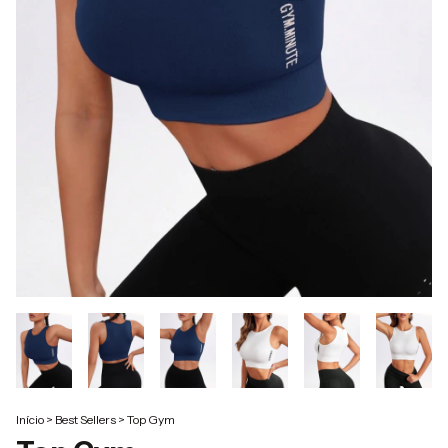
Início
>
Best Sellers
>
Top Gym