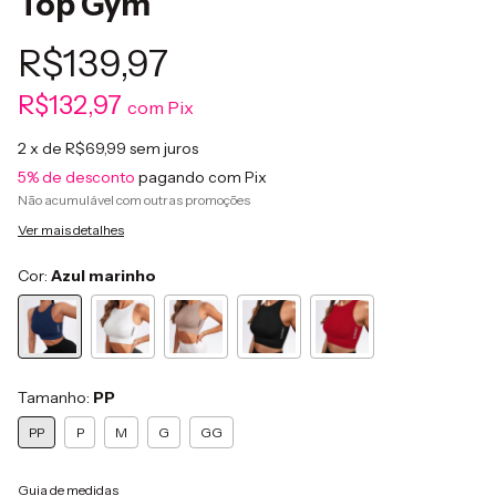
Top Gym
R$139,97
R$132,97
com
Pix
2
x de
R$69,99
sem juros
5% de desconto
pagando com Pix
Não acumulável com outras promoções
Ver mais detalhes
Cor:
Azul marinho
Tamanho:
PP
PP
P
M
G
GG
Guia de medidas