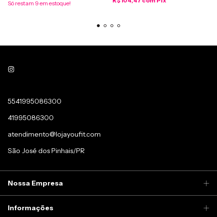
R$104,47
com
Pix
Só restam
9
em estoque!
5541995086300
41995086300
atendimento@lojayoufit.com
São José dos Pinhais/PR
Nossa Empresa
Informações