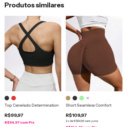
Produtos similares
+2
Top Canelado Determination
Short Seamless Comfort
R$99,97
R$109,97
2
x
de
R$54,99
sem juros
R$94,97
com
Pix